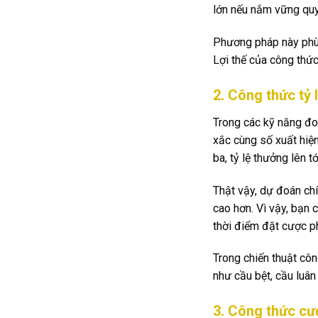
lớn nếu nắm vững quy
Phương pháp này phù h
Lợi thế của công thức
2.
Công thức tỷ 
Trong các kỹ năng đo
xắc cùng số xuất hiện
ba, tỷ lệ thưởng lên tớ
Thật vậy, dự đoán ch
cao hơn. Vì vậy, bạn 
thời điểm đặt cược p
Trong chiến thuật côn
như cầu bệt, cầu luân
3.
Công thức cư