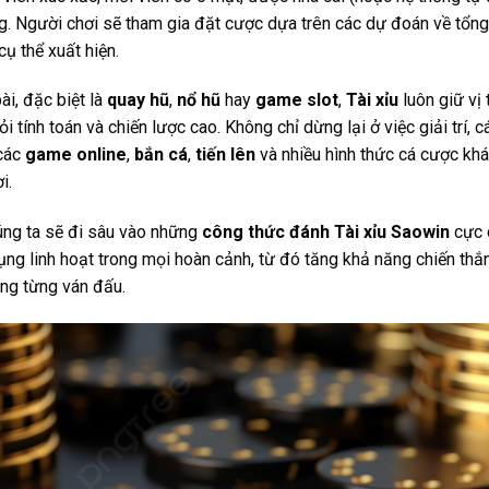
ng. Người chơi sẽ tham gia đặt cược dựa trên các dự đoán về tổng
ụ thể xuất hiện.
ài, đặc biệt là
quay hũ
,
nổ hũ
hay
game slot
,
Tài xỉu
luôn giữ vị 
 tính toán và chiến lược cao. Không chỉ dừng lại ở việc giải trí, c
 các
game online
,
bắn cá
,
tiến lên
và nhiều hình thức cá cược kh
i.
húng ta sẽ đi sâu vào những
công thức đánh Tài xỉu Saowin
cực 
ng linh hoạt trong mọi hoàn cảnh, từ đó tăng khả năng chiến thắng
ong từng ván đấu.