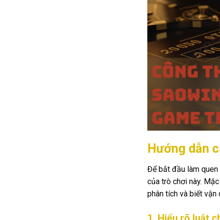
Hướng dẫn cá
Để bắt đầu làm quen h
của trò chơi này. Mặc
phân tích và biết vận
1.
Hiểu rõ luật 