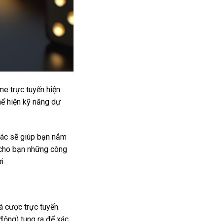
me trực tuyến hiện
hể hiện kỹ năng dự
xác sẽ giúp bạn nắm
p cho bạn những công
i.
á cược trực tuyến.
động) tung ra để xác