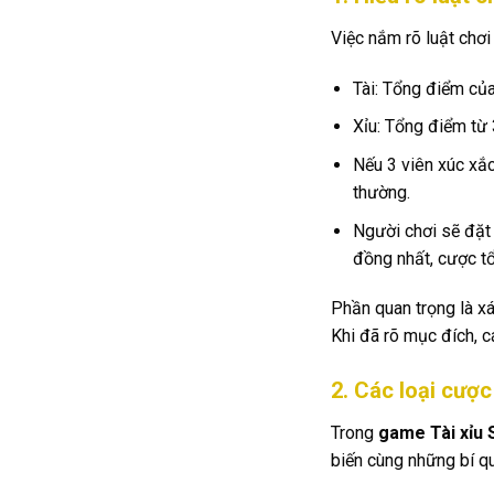
Việc nắm rõ luật chơ
Tài: Tổng điểm của
Xỉu: Tổng điểm từ 
Nếu 3 viên xúc xắc
thường.
Người chơi sẽ đặt
đồng nhất, cược tổ
Phần quan trọng là xá
Khi đã rõ mục đích, c
2.
Các loại cược
Trong
game Tài xỉu 
biến cùng những bí qu