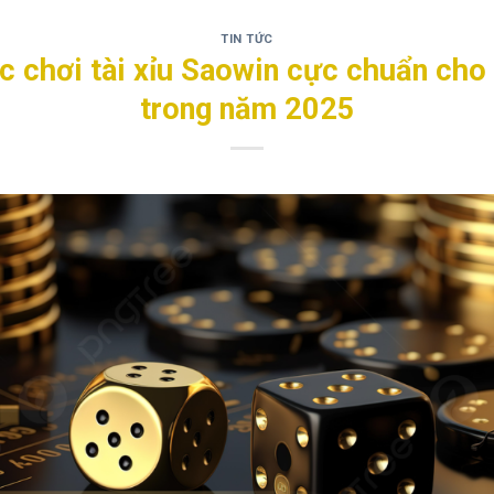
TIN TỨC
c chơi tài xỉu Saowin cực chuẩn cho
trong năm 2025