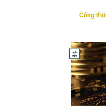
Skip
to
Công thứ
content
24
Apr