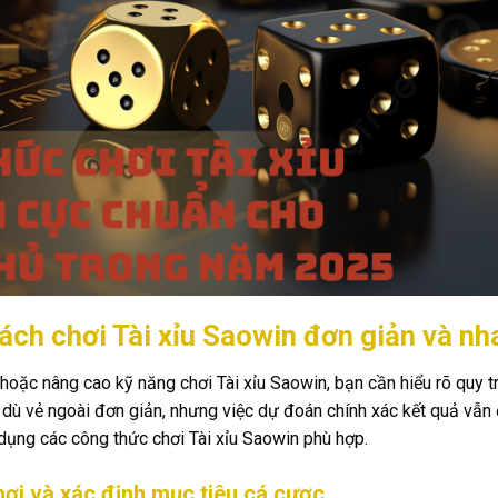
ch chơi Tài xỉu Saowin đơn giản và n
oặc nâng cao kỹ năng chơi Tài xỉu Saowin, bạn cần hiểu rõ quy t
 dù vẻ ngoài đơn giản, nhưng việc dự đoán chính xác kết quả vẫn 
 dụng các công thức chơi Tài xỉu Saowin phù hợp.
chơi và xác định mục tiêu cá cược