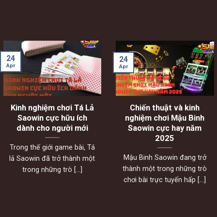
24
24
Apr
Apr
Kèo phạt góc Saowin:
Kèo châu Âu Saowin:
Phương pháp đặt kèo
Cách đọc điểm và tín
chính xác
tiền đơn giản
Kèo phạt góc là một loại
Trong thế giới bóng đá, vi
hình cá cược được nhiều
hiểu rõ các loại kèo cá
người chơi kỳ cựu [...]
cược là yếu [...]