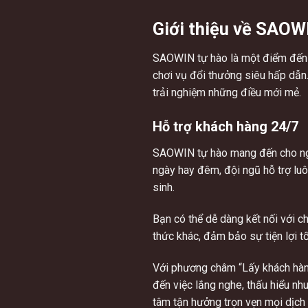
Giới thiệu về SAOW
SAOWIN
tự hào là một điểm đến 
chơi vụ đổi thưởng siêu hấp dẫn.
trải nghiệm những điều mới mẻ.
Hỗ trợ khách hàng 24/7
SAOWIN tự hào mang đến cho ngườ
ngày hay đêm, đội ngũ hỗ trợ lu
sinh.
Bạn có thể dễ dàng kết nối với c
thức khác, đảm bảo sự tiện lợi t
Với phương châm “Lấy khách hàng
đến việc lắng nghe, thấu hiểu nh
tâm tận hưởng trọn vẹn mọi dịch