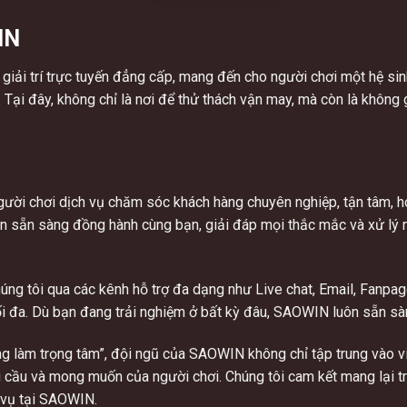
IN
giải trí trực tuyến đẳng cấp, mang đến cho người chơi một hệ sin
 Tại đây, không chỉ là nơi để thử thách vận may, mà còn là không
i chơi dịch vụ chăm sóc khách hàng chuyên nghiệp, tận tâm, ho
ôn sẵn sàng đồng hành cùng bạn, giải đáp mọi thắc mắc và xử lý
húng tôi qua các kênh hỗ trợ đa dạng như Live chat, Email, Fanp
ối đa. Dù bạn đang trải nghiệm ở bất kỳ đâu, SAOWIN luôn sẵn sàn
 làm trọng tâm”, đội ngũ của SAOWIN không chỉ tập trung vào vi
u cầu và mong muốn của người chơi. Chúng tôi cam kết mang lại tr
 vụ tại SAOWIN.