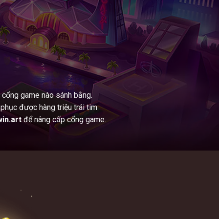
g cổng game nào sánh bằng.
hục được hàng triệu trái tim
in.art
để nâng cấp cổng game.