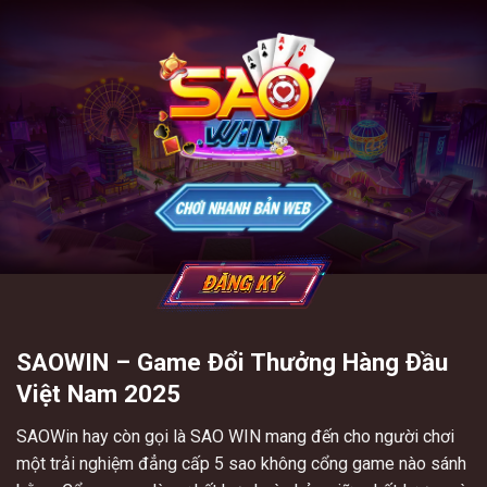
Skip
to
content
SAOWIN – Game Đổi Thưởng Hàng Đầu
Việt Nam 2025
SAOWin hay còn gọi là SAO WIN mang đến cho người chơi
một trải nghiệm đẳng cấp 5 sao không cổng game nào sánh