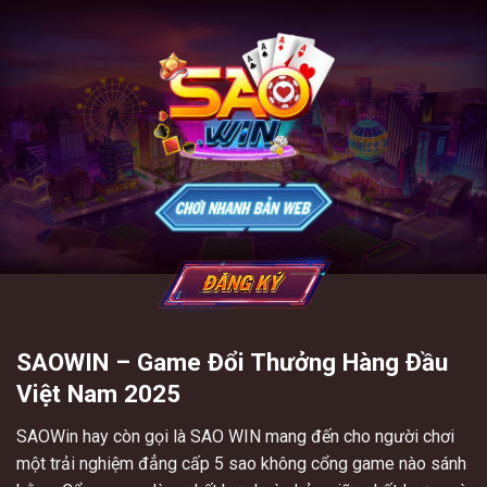
Skip
to
content
SAOWIN – Game Đổi Thưởng Hàng Đầu
Việt Nam 2025
SAOWin hay còn gọi là SAO WIN mang đến cho người chơi
một trải nghiệm đẳng cấp 5 sao không cổng game nào sánh