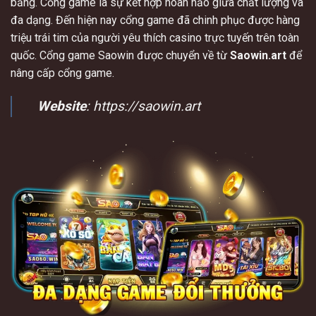
bằng. Cổng game là sự kết hợp hoàn hảo giữa chất lượng và
đa dạng. Đến hiện nay cổng game đã chinh phục được hàng
triệu trái tim của người yêu thích casino trực tuyến trên toàn
quốc. Cổng game Saowin được chuyển về từ
Saowin.art
để
nâng cấp cổng game.
Website
:
https://saowin.art